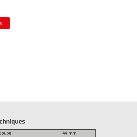
s
echniques
coupe :
44 mm