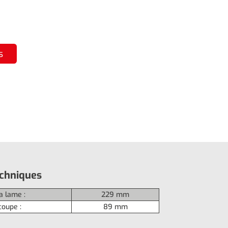
s
echniques
a lame :
229 mm
coupe :
89 mm