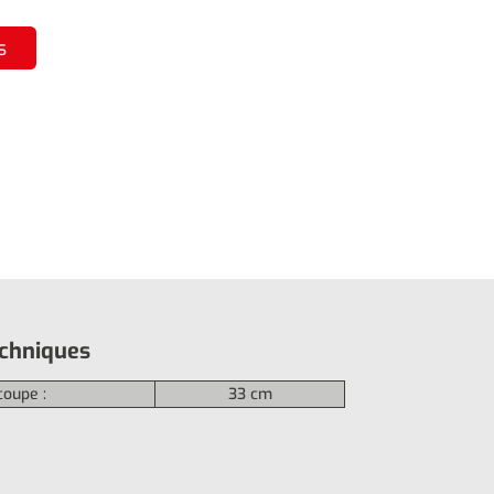
s
echniques
coupe :
33 cm