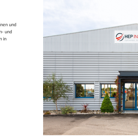
inen und
m- und
 in